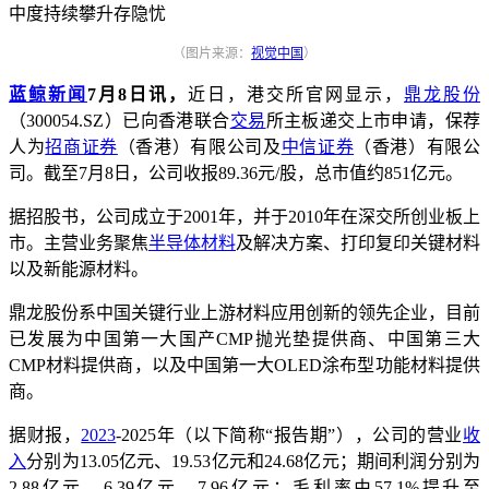
（图片来源：
视觉中国
）
蓝鲸新闻
7月8日讯，
近日，港交所官网显示，
鼎龙股份
（300054.SZ）已向香港联合
交易
所主板递交上市申请，保荐
人为
招商证券
（香港）有限公司及
中信证券
（香港）有限公
司。截至7月8日，公司收报89.36元/股，总市值约851亿元。
据招股书，公司成立于2001年，并于2010年在深交所创业板上
市。主营业务聚焦
半导体材料
及解决方案、打印复印关键材料
以及新能源材料。
鼎龙股份系中国关键行业上游材料应用创新的领先企业，目前
已发展为中国第一大国产CMP抛光垫提供商、中国第三大
CMP材料提供商，以及中国第一大OLED涂布型功能材料提供
商。
据财报，
2023
-2025年（以下简称“报告期”），公司的营业
收
入
分别为13.05亿元、19.53亿元和24.68亿元；期间利润分别为
2.88亿元、6.39亿元、7.96亿元；毛利率由57.1%提升至