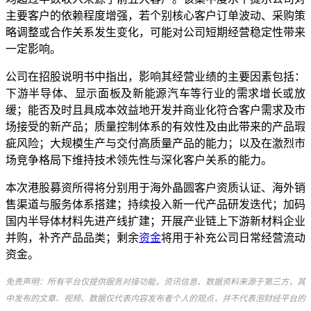
主要客户的依赖程度增强，若个别核心客户订单波动、采购策
略调整或合作关系发生变化，可能对公司短期经营稳定性带来
一定影响。
公司在招股说明书中指出，影响其经营业绩的主要因素包括：
下游半导体、显示面板及新能源汽车等行业的需求增长或放
缓；能否及时且具成本效益地开发并商业化符合客户需求及市
场接受的新产品；质量控制体系的有效性及由此带来的产品瑕
疵风险；大规模生产与交付高质量产品的能力；以及在激烈市
场竞争格局下维持技术领先性与深化客户关系的能力。
本次港股募资所得将分别用于海外晶圆客户资质认证、海外销
售渠道与服务体系搭建；持续投入新一代产品研发迭代；加码
国内半导体材料先进产线扩建；开展产业链上下游新材料企业
并购，补齐产品品类；剩余
资金
将用于补充公司日常经营流动
资金。
免责声明：所有平台仅提供服务对接功能，资讯信息、数据资料来源于第三方，其
中发布的文章、视频、数据仅代表内容发布者个人的观点，并不代表泡财经平台的