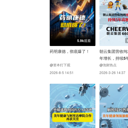
5.9k观看
药明康德，彻底爆了！
朝云集团营收纯
年增长，持续5
息
@资本灯下观
@泡财热点
2026-8-5 14:51
2026-3-26 14:37