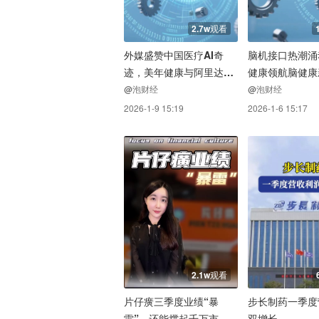
2.7w观看
外媒盛赞中国医疗AI奇
脑机接口热潮涌
迹，美年健康与阿里达摩
健康领航脑健康
院合作再获关注
@泡财经
@泡财经
2026-1-9 15:19
2026-1-6 15:17
2.1w观看
片仔癀三季度业绩“暴
步长制药一季度
雷”，还能撑起千万市值
双增长