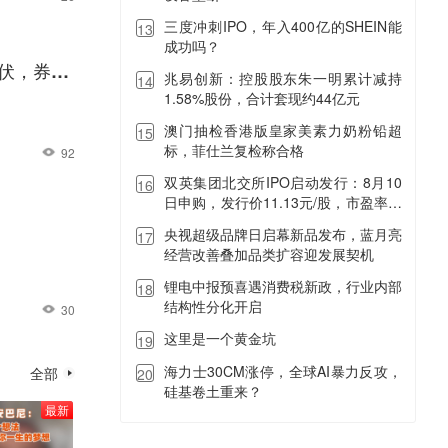
三度冲刺IPO，年入400亿的SHEIN能
13
成功吗？
埋伏，券商
兆易创新：控股股东朱一明累计减持
14
1.58%股份，合计套现约44亿元
澳门抽检香港版皇家美素力奶粉铅超
15
标，菲仕兰复检称合格
92
双英集团北交所IPO启动发行：8月10
16
日申购，发行价11.13元/股，市盈率低
于行业均值逾四成
央视超级品牌日启幕新品发布，蓝月亮
17
经营改善叠加品类扩容迎发展契机
锂电中报预喜遇消费税新政，行业内部
18
结构性分化开启
30
这里是一个黄金坑
19
海力士30CM涨停，全球AI暴力反攻，
全部
20
硅基卷土重来？
最新