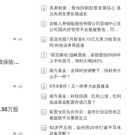
兆易创新：股份回购彰显发展信心 多
多惨？
4
元布局支撑长期成长
农银人寿保险股份有限公司晋城中心支
5
公司因内控管理不合规被警告，罚款1
万元
莲花控股7月新签8.15亿元算力租赁合
40
6
同 科技业务再提速
“双箔驱动”战略显效，诺德股份2026年
7
上半年扭亏，净利大增242%
载保险业
南方基金：全球科技调整下，恒科有什
8
么不一样？
9天9涨停！又一跨界大妖股暴涨
45
9
南方基金：科技回调、红利上涨，红利
10
低波基金配置价值凸显？
55万股
前置仓巨头合并后：超市行业议价权正
11
被超级平台重新定义
82岁尹志尧，如何用20年打破半导体
12
设备垄断？
26