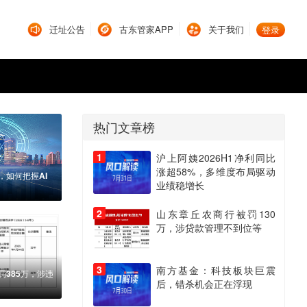
迁址公告
古东管家APP
关于我们
登录
热门文章榜
1
沪上阿姨2026H1净利同比
涨超58%，多维度布局驱动
，如何把握AI
业绩稳增长
2
山东章丘农商行被罚130
万，涉贷款管理不到位等
机，三折叠屏Mate XT，凭啥能卖这
许家印500
3
南方基金：科技板块巨震
385万，涉违
后，错杀机会正在浮现