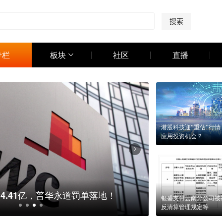
搜索
专栏
板块
社区
直播
港股科技迎“重估”行情
应用投资机会？
进行调整？“渐进式”将如何体现？
华为发布天价新手
银盛支付云南分公司被罚
反清算管理规定等