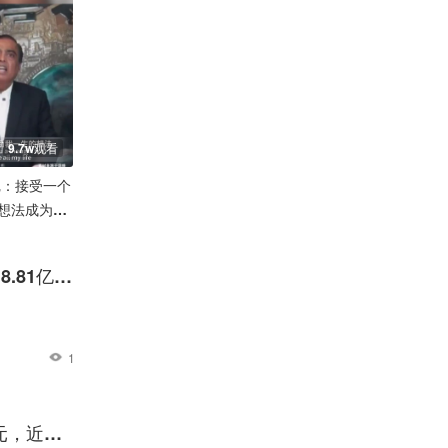
9.7w观看
尼：接受一个
想法成为你
.81亿
1
亿元，近一