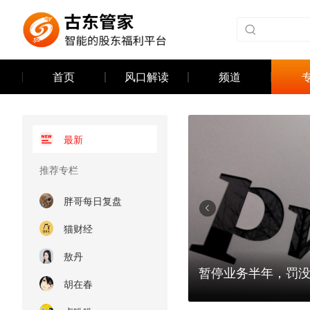
首页
风口解读
频道
最新
推荐专栏
胖哥每日复盘
猫财经
敖丹
41亿，普华永道罚单落地！
为何对法定退休年龄
胡在春