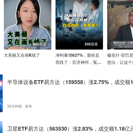
965观看
205观看
大美丽又在画K线了
净利暴增627%，股价反
穆克什·安巴
而跌了：百济神州，冤不
想法，让这个
冤？
一生的梦想
半导体设备ETF易方达（159558）涨2.75%，成交额18
元，近三月涨幅达40.57%
32分钟前
发布
卫星ETF易方达（563530）涨2.83%，成交额1.18