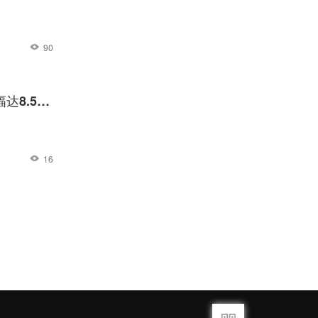
90
达8.5
16