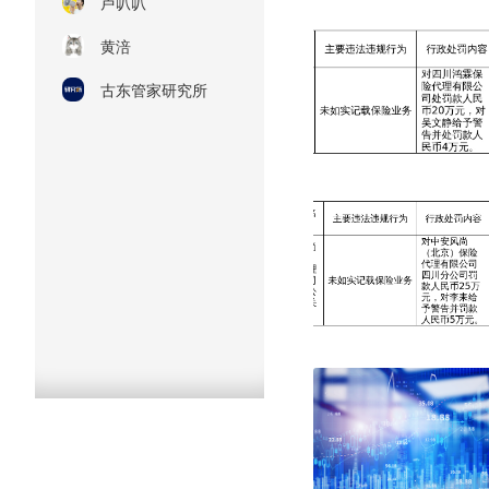
卢叭叭
黄涪
古东管家研究所