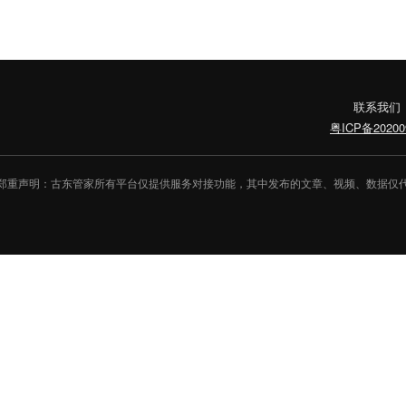
联系我们
粤ICP备20200
郑重声明：古东管家所有平台仅提供服务对接功能，其中发布的文章、视频、数据仅