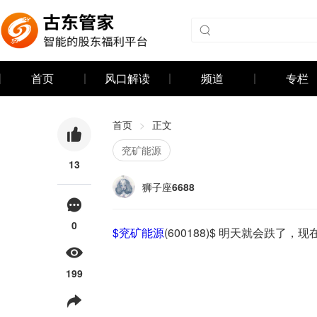
首页
风口解读
频道
专栏
首页
>
正文
兖矿能源
13
狮子座6688
0
$
兖矿能源
(600188)$ 明天就会跌了，
199