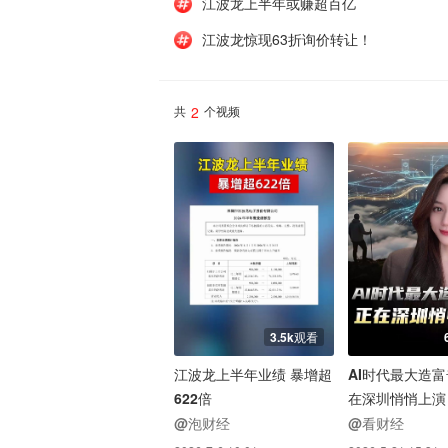
江波龙上半年或赚超百亿
江波龙惊现63折询价转让！
2
共
个视频
3.5k观看
江波龙上半年业绩 暴增超
AI时代最大造
622倍
在深圳悄悄上演
@泡财经
@看财经