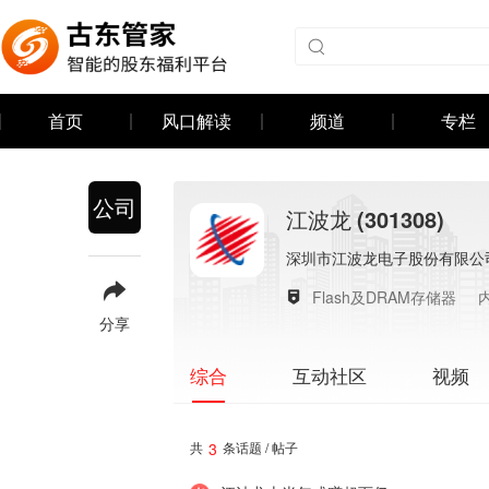
首页
风口解读
频道
专栏
公司
江波龙
(301308)
深圳市江波龙电子股份有限公
Flash及DRAM存储器
分享
互动社区
视频
综合
3
共
条话题 / 帖子