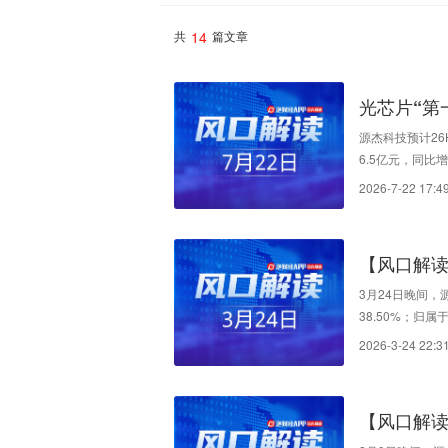
14
共
篇文章
光芯片“第一
么？
源杰科技预计26H
6.5亿元，同比增长
12.06%。
2026-7-22 17:4
【风口解读
超五成
3月24日晚间，源
38.50%；归
2026-3-24 22:3
【风口解读