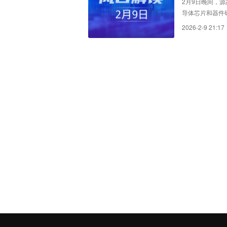
2月9日晚间，源
导体芯片和器件
优化，持续响应
2026-2-9 21:17
成后，将有助于
求，增强订单交