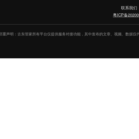
联系我们
粤ICP备20200
郑重声明：古东管家所有平台仅提供服务对接功能，其中发布的文章、视频、数据仅