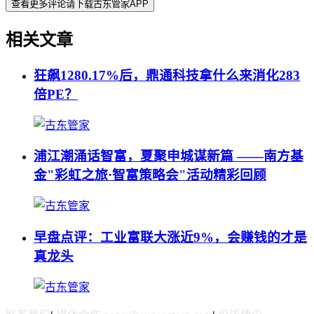
查看更多评论请下载古东管家APP
相关文章
狂飙1280.17%后，鼎通科技拿什么来消化283
倍PE？
浦江潮涌话智富，夏聚申城谋新篇 ——南方基
金"彩虹之旅·智富策略会"活动精彩回顾
早盘点评：工业富联大涨近9%，会赚钱的才是
真龙头