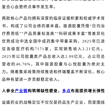
复合心血管终点事件发生率。
两款核心产品均拥有深厚的临床证据积累和权威学术背
书，构成了公司业绩的基本盘。振源胶囊凭借“日均治
疗费用低”“产品质量标准高”“科研成果丰富”等差异化
优势成功中选全国中成药集中带量采购，2025年已进
驻各级医疗机构7171家，实现销售收入2.21亿元。
2025年公司胶囊类产品总收入达2.99亿元，占公司总
营收的46.76%，其中振源胶囊与心悦胶囊为绝对主
力。随着集采政策持续推进和终端覆盖不断深化，核心
品种有望进一步贡献稳定收入。
人参全
产业链
构筑稀缺性壁垒，
多点
布局提供增长弹性
益盛药业的战略定位不仅仅是药品生产企业，而是围绕