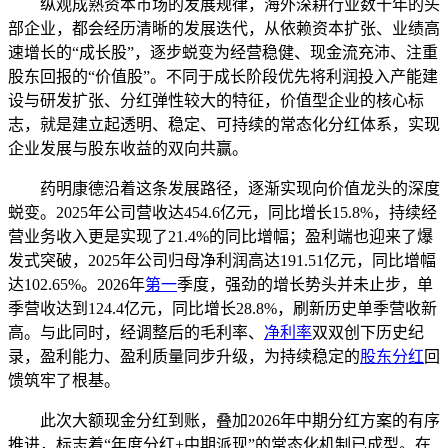
纵观成熟资本市场的发展规律，海外深耕行业数十年的头
部企业，都会经历清晰的发展迭代，从依赖资本扩张、业绩高
速增长的“成长股”，逐步蜕变为经营稳健、现金流充沛、注重
股东回报的“价值股”。不同于成长阶段优先将利润投入产能建
设与研发扩张、分红弹性较大的特征，价值型企业的核心标
志，就是建立起透明、稳定、可持续的常态化分红体系，实现
企业发展与股东收益的双向共赢。
药明康德沿着这条发展路径，逐渐实现向价值龙头的深度
蜕变。2025年公司营收达454.6亿元，同比增长15.8%，持续经
营业务收入更是实现了21.4%的同比增幅；盈利端也迎来了爆
发式突破，2025年公司归母净利润高达191.51亿元，同比增幅
达102.65%。2026年
第一
季度，强劲的增长势头并未止步，单
季营收达到124.4亿元，同比增长28.8%，刷新历史单季营收新
高。与此同时，经调整后的毛利率、
净利率
双双创下历史纪
录，盈利能力、盈利质量同步升级，为持续稳定的
股东分红
回
馈筑牢了根基。
此次大额现金分红到账，叠加2026年中期分红方案的有序
推进，标志着“年度分红+中期派现”的常态化机制已成型。在