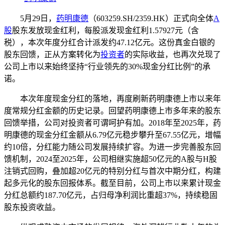
5月29日，
药明康德
（603259.SH/2359.HK）正式向全体
A
股
股东发放现金红利，每股派发现金红利1.57927元（含
税），本次年度分红合计派发约47.12亿元。这份真金白银的
股东回馈，正从方案转化为
投资者
的实际收益，也再次兑现了
公司上市以来始终坚持“行业领先的30%现金分红比例”的承
诺。
本次年度现金分红的落地，再度刷新药明康德上市以来年
度常规分红金额的历史记录。回望药明康德上市多年来的股东
回馈举措，公司对投资者可谓呵护有加。2018年至2025年，药
明康德的现金分红金额从6.79亿元稳步攀升至67.55亿元，增幅
约10倍，分红能力随公司发展持续扩容。为进一步完善股东回
馈机制，2024至2025年，公司相继实施超50亿元的A股与H股
注销式回购，叠加超20亿元的特别分红与首次中期分红，构建
起多元化的股东回报体系。截至目前，公司上市以来累计现金
分红总额约187.70亿元，占归母净利润比重超37%，持续稳固
股东投资收益。