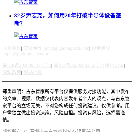
82岁尹志尧，如何用20年打破半导体设备垄
断？
联系我们
|
媒体合作 popcj@gudongtech.com
|
投诉建议
popcj@gudongtech.com
粤ICP备2020093236号-3
|
粤ICP备2020093236号-4
|
用户协议
|
隐私政策
|
网站地图
郑重声明：古东管家所有平台仅提供服务对接功能，其中发布
的文章、视频、数据仅代表内容发布者个人的观点，与古东管
家平台的立场无关，不对您构成任何投资建议，仅供参考。用
户需独立做出投资决策，风险自担。投资有风险，选择需谨
慎。
版权所有 © 深圳市古东管家科技有限责任公司