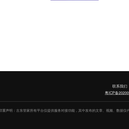
公司表示，终止
联系我们
粤ICP备20200
郑重声明：古东管家所有平台仅提供服务对接功能，其中发布的文章、视频、数据仅