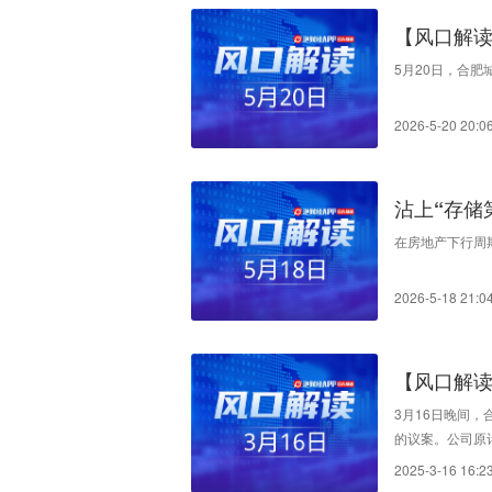
【风口解读
5月20日，合肥城
2026-5-20 20:0
沾上“存储第
在房地产下行周期
2026-5-18 21:0
【风口解读
划
3月16日晚间，
的议案。公司原
易集团有限公司
2025-3-16 16:2
司和股东利益，