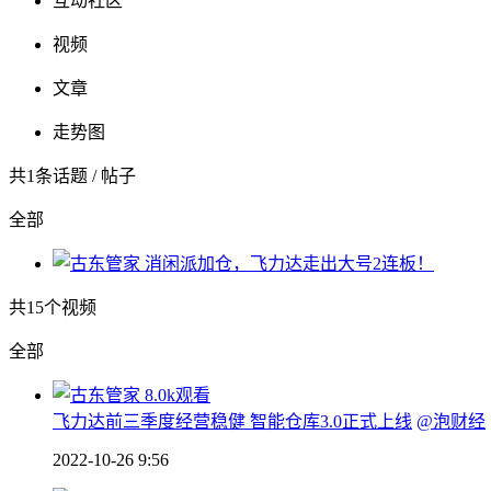
互动社区
视频
文章
走势图
共
1
条话题 / 帖子
全部
消闲派加仓，飞力达走出大号2连板！
共
15
个视频
全部
8.0k观看
飞力达前三季度经营稳健 智能仓库3.0正式上线
@泡财经
2022-10-26 9:56