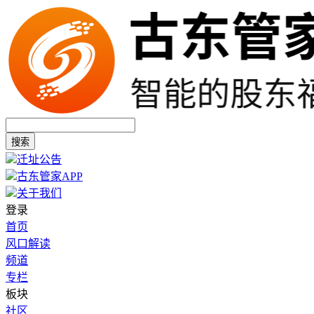
搜索
迁址公告
古东管家APP
关于我们
登录
首页
风口解读
频道
专栏
板块
社区