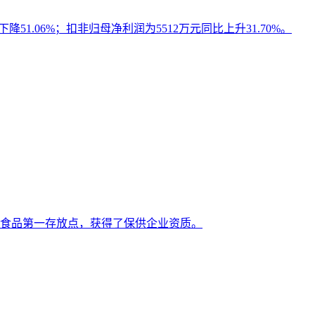
降51.06%；扣非归母净利润为5512万元同比上升31.70%。
冻食品第一存放点，获得了保供企业资质。