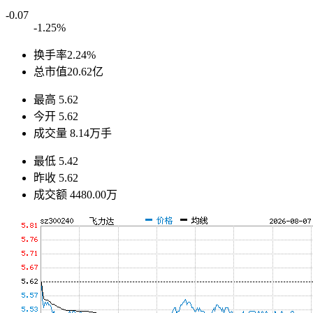
-0.07
-1.25%
换手率
2.24%
总市值
20.62亿
最高
5.62
今开
5.62
成交量
8.14万手
最低
5.42
昨收
5.62
成交额
4480.00万